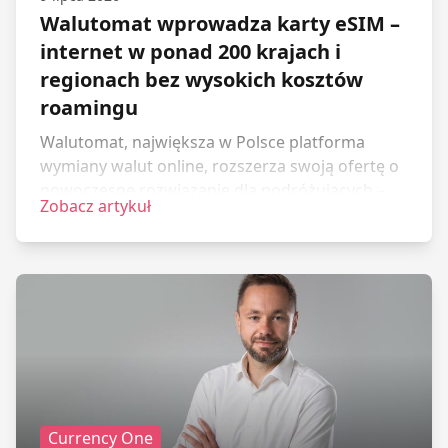
Walutomat wprowadza karty eSIM –
internet w ponad 200 krajach i
regionach bez wysokich kosztów
roamingu
Walutomat, największa w Polsce platforma
wymiany walut online, rozszerza swoją ofertę o
nowoczesne rozwiązanie dla podróżujących –
Zobacz artykuł
cyfrową kartę eSIM. Nowa usługa pozwala na
korzystanie z internetu mobilnego w ponad 200
państwach i regionach świata bez konieczności
kupowania fizycznej karty SIM i obaw o wysokie
opłaty roamingowe.
Currency One