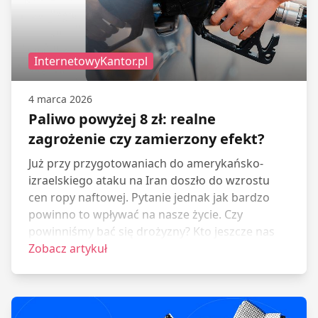
InternetowyKantor.pl
4 marca 2026
Paliwo powyżej 8 zł: realne
zagrożenie czy zamierzony efekt?
Już przy przygotowaniach do amerykańsko-
izraelskiego ataku na Iran doszło do wzrostu
cen ropy naftowej. Pytanie jednak jak bardzo
powinno to wpływać na nasze życie. Czy
powinniśmy bać się drożyzny? Kto jeszcze nas
uczciwie informuje, a kto chce coś zyskać na
Zobacz artykuł
budowaniu paniki? A co najważniejsze czy jechać
od razu na stację paliw i jakich cen się
spodziewać? Nie będziemy tutaj wchodzić w
detale militarne i geopolityczne konfliktu,