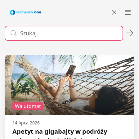
Biuro prasowe Currency One
Otw
Walutomat
14 lipca 2026
Apetyt na gigabajty w podróży