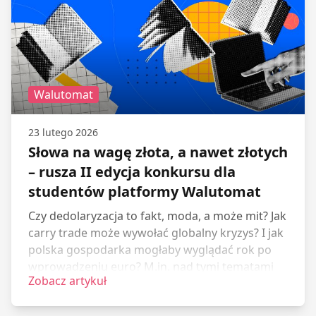
skupimy się natomiast na konsekwencjach
ekonomicznych.
Walutomat
23 lutego 2026
Słowa na wagę złota, a nawet złotych
– rusza II edycja konkursu dla
studentów platformy Walutomat
Czy dedolaryzacja to fakt, moda, a może mit? Jak
carry trade może wywołać globalny kryzys? I jak
polska gospodarka mogłaby wyglądać rok po
wprowadzeniu euro? M.in. nad tymi tematami
Zobacz artykuł
pochylą się uczestnicy II edycji konkursu „Słowa
na wagę złota, a nawet złotych”,