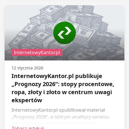
organizowanego przez platformę Walutomat.
Konkurs skierowany jest do studentów z całej
Polski.
InternetowyKantor.pl
12 stycznia 2026
InternetowyKantor.pl publikuje
„Prognozy 2026”: stopy procentowe,
ropa, złoty i złoto w centrum uwagi
ekspertów
InternetowyKantor.pl opublikował materiał
„Prognozy 2026”, w którym analitycy serwisu
omawiają najważniejsze scenariusze na
Zobacz artykuł