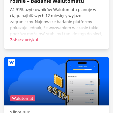
rośnie – badanie Walutomatu
Aż 91% użytkowników Walutomatu planuje w
ciągu najbliższych 12 miesięcy wyjazd
zagraniczny. Najnowsze badanie platformy
pokazuje jednak, że wyzwaniem w czasie takiej
podróży może być stabilny i tani dostęp do sieci,
zwłaszcza w krajach poza Unią Europejską.
Zobacz artykuł
Koszty roamingu i limity transferu danych wciąż
potrafią znacząco nadszarpnąć wakacyjny
budżet.
Walutomat
9 lipca 2026