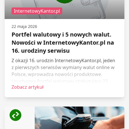
InternetowyKantor.pl
22 maja 2026
Portfel walutowy i 5 nowych walut.
Nowości w InternetowyKantor.pl na
16. urodziny serwisu
Z okazji 16. urodzin InternetowyKantor.pl, jeden
z pierwszych serwisów wymiany walut online w
Polsce, wprowadza nowości produktowe.
Uruchamia Portfel walutowy obsługujący 23
Zobacz artykuł
waluty oraz rozszerza ofertę o 5 nowych walut,
m.in. jena, juana i dirhama ZEA. Z tych rozwiązań
można korzystać już od teraz, tuż przed startem
wakacji.