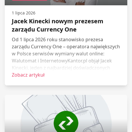
1 lipca 2026
Jacek Kinecki nowym prezesem
zarządu Currency One
Od 1 lipca 2026 roku stanowisko prezesa
zarządu Currency One – operatora największych
w Polsce serwisów wymiany walut online:
Walutomat i InternetowyKantor.pl objął Jacek
Kinecki, jeden z najbardziej doświadczonych
menedżerów w branży płatności
Zobacz artykuł
bezgotówkowych i e-commerce w kraju.